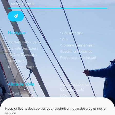
Naviguer
Sud Bretagne
Scilly
Journée découverte
Croisière Évènement
Triangle des Abers
Coaching Plaisance
Molène Ouessant
Projet social - éducatif
Mer d'Iroise
Tour de Bretagne
Alidade Voile
Mentions Légales &
Confidentialité
Accueil
CGV
Infos & Contact
FAQ
Offrir une carte
Plan du site
Nous utilisons des cookies pour optimiser notre site web et notre
d'embarquement
service.