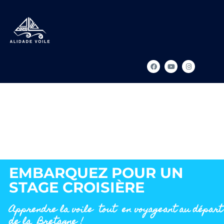
EMBARQUEZ POUR UN
STAGE CROISIÈRE
Apprendre la voile tout en voyageant au départ
de la Bretagne !