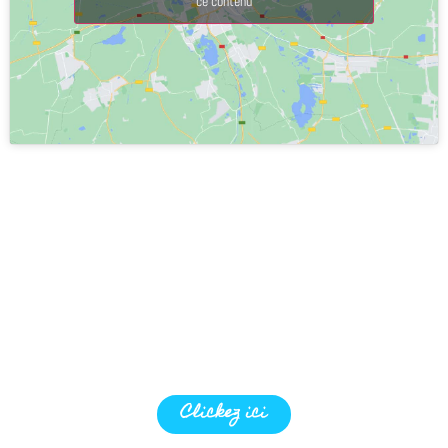
ce contenu
PROGRAMME
Trouvez les dates de votre prochain stage
croisière
Clickez ici