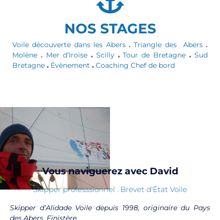
NOS STAGES
Voile découverte dans les Abers
.
Triangle des Abers
.
Molène
.
Mer d’Iroise
.
Scilly
.
Tour de Bretagne
.
Sud
Bretagne
.
Évènement
.
Coaching Chef de bord
Vous naviguerez avec David
Skipper professsionnel . Brevet d'État Voile
Skipper d’Alidade Voile depuis 1998, originaire du Pays
des Abers, Finistère.