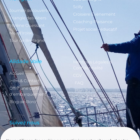
Scilly
Journée découverte
Croisière Évènement
Triangle des Abers
Coaching Plaisance
Molène Ouessant
Projet social - éducatif
Mer d'Iroise
Tour de Bretagne
Alidade Voile
Mentions Légales &
Confidentialité
Accueil
CGV
Infos & Contact
FAQ
Offrir une carte
Plan du site
d'embarquement
Blog de Bord
Suivez nous